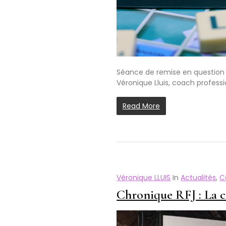
Séance de remise en question af
Véronique Lluis, coach professio
Read More
Véronique LLUIS
In
Actualités
,
C
Chronique RFJ : La c