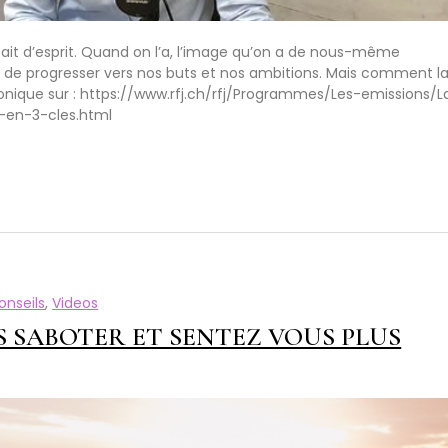
était d’esprit. Quand on l’a, l’image qu’on a de nous-même
t de progresser vers nos buts et nos ambitions. Mais comment l
onique sur : https://www.rfj.ch/rfj/Programmes/Les-emissions/L
-en-3-cles.html
onseils
,
Videos
 SABOTER ET SENTEZ VOUS PLUS