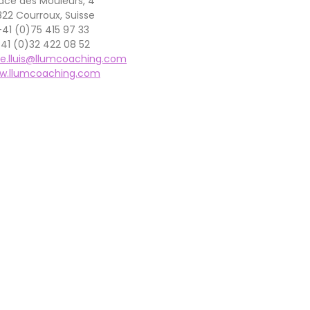
ace des Mouleurs, 4
22 Courroux, Suisse
+41 (0)75 415 97 33
41 (0)32 422 08 52
e.lluis@llumcoaching.
com
w.llumcoaching.com