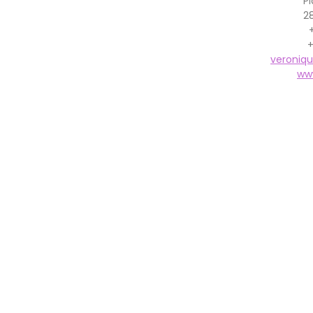
Pl
28
+
veroniqu
ww