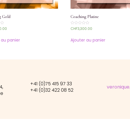
g Gold
Coaching Platine
0.00
CHF
3,300.00
Note
0
sur
5
 au panier
Ajouter au panier
+41 (0)75 415 97 33
4,
veronique
+41 (0)32 422 08 52
se