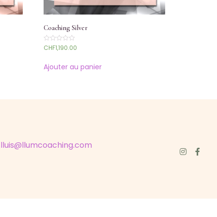
Coaching Silver
CHF
1,190.00
Note
0
sur
5
Ajouter au panier
.lluis@llumcoaching.
com