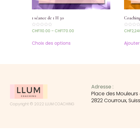
1 séance de 1 H 30
Coachin
CHF
110.00
–
CHF
170.00
CHF
2,24
Note
Note
0
0
sur
sur
5
5
Choix des options
Ajouter
Adresse :
Place des Mouleurs 
2822 Courroux, Suis
Copyright © 2022 LLUM COACHING